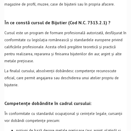
magazine de profil, muzee, case de bijuterii sau în propria afacere.
În ce constă cursul de Bijutier (Cod N.C. 7313.2.1) ?
Cursul este un program de formare profesională autorizată, desfășurat în
conformitate cu legislația românească și standardele europene privind
calificările profesionale. Acesta oferă pregătire teoretică și practică
pentru realizarea, repararea și finisarea bijuteriilor din aur, argint și alte
metale prețioase.
La finalul cursului, absolvenții dobândesc competențe recunoscute
oficial, care permit angajarea sau deschiderea unui atelier propriu de
bijuterie.
Competențe dobândite în cadrul cursului:
În conformitate cu standardul ocupațional și cerințele legale, cursanții
vor dobândi competențe precum:
noțiuni de bază despre metale prețioase (aur, argint, platină) și