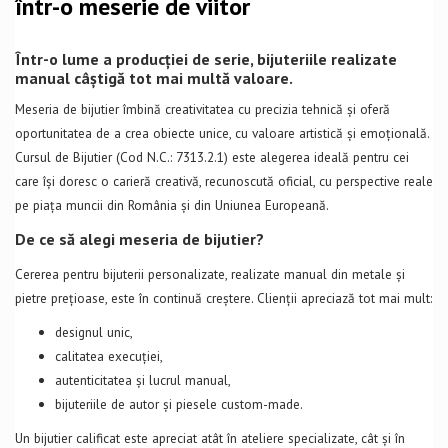
într-o meserie de viitor
Într-o lume a producției de serie, bijuteriile realizate
manual câștigă tot mai multă valoare.
Meseria de bijutier îmbină creativitatea cu precizia tehnică și oferă
oportunitatea de a crea obiecte unice, cu valoare artistică și emoțională.
Cursul de Bijutier (Cod N.C.: 7313.2.1) este alegerea ideală pentru cei
care își doresc o carieră creativă, recunoscută oficial, cu perspective reale
pe piața muncii din România și din Uniunea Europeană.
De ce să alegi meseria de bijutier?
Cererea pentru bijuterii personalizate, realizate manual din metale și
pietre prețioase, este în continuă creștere. Clienții apreciază tot mai mult:
designul unic,
calitatea execuției,
autenticitatea și lucrul manual,
bijuteriile de autor și piesele custom-made.
Un bijutier calificat este apreciat atât în ateliere specializate, cât și în