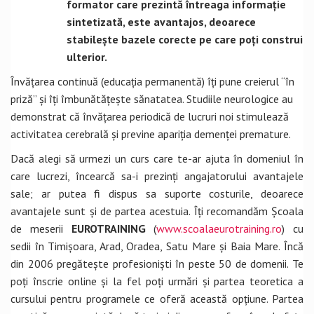
formator care prezintă întreaga informație
sintetizată, este avantajos, deoarece
stabilește bazele corecte pe care poți construi
ulterior.
Învățarea continuă (educația permanentă) îți pune creierul “în
priză” și îți îmbunătățește sănatatea. Studiile neurologice au
demonstrat că învățarea periodică de lucruri noi stimulează
activitatea cerebrală și previne apariția demenței premature.
Dacă alegi să urmezi un curs care te-ar ajuta în domeniul în
care lucrezi, încearcă sa-i prezinți angajatorului avantajele
sale; ar putea fi dispus sa suporte costurile, deoarece
avantajele sunt și de partea acestuia. Îți recomandăm Școala
de meserii
EUROTRAINING
(
www.scoalaeurotraining.ro
) cu
sedii în Timișoara, Arad, Oradea, Satu Mare și Baia Mare. Încă
din 2006 pregătește profesioniști în peste 50 de domenii. Te
poți înscrie online și la fel poți urmări și partea teoretica a
cursului pentru programele ce oferă această opțiune. Partea