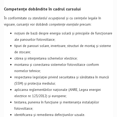
Competențe dobândite în cadrul cursului
În conformitate cu
standardul ocupațional
și cu cerințele legale în
vigoare, cursanții vor dobândi
competențe esențiale
precum:
noțiuni de bază despre energia solară și principiile de funcționare
ale panourilor fotovoltaice;
tipuri de panouri solare, invertoare, structuri de montaj și sisteme
de stocare;
citirea și interpretarea schemelor electrice;
montarea și conectarea sistemelor fotovoltaice conform
normelor tehnice;
respectarea legislației privind securitatea și sănătatea în muncă
(SSM) și protecția mediului;
aplicarea reglementărilor naționale (ANRE, Legea energiei
electrice nr. 123/2012) și europene;
testarea, punerea în funcțiune și mentenanța instalațiilor
fotovoltaice;
identificarea și remedierea defecțiunilor uzuale.