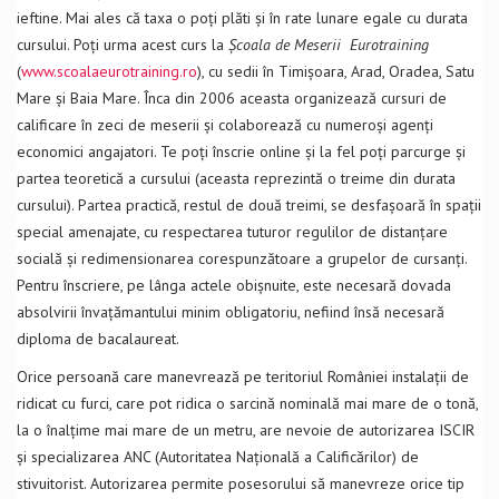
ieftine. Mai ales că taxa o poți plăti și în rate lunare egale cu durata
cursului. Poți urma acest curs la
Școala de Meserii Eurotraining
(
www.scoalaeurotraining.ro
), cu sedii în Timișoara, Arad, Oradea, Satu
Mare și Baia Mare. Înca din 2006 aceasta organizează cursuri de
calificare în zeci de meserii și colaborează cu numeroși agenți
economici angajatori. Te poți înscrie online și la fel poți parcurge și
partea teoretică a cursului (aceasta reprezintă o treime din durata
cursului). Partea practică, restul de două treimi, se desfașoară în spații
special amenajate, cu respectarea tuturor regulilor de distanțare
socială și redimensionarea corespunzătoare a grupelor de cursanți.
Pentru înscriere, pe lânga actele obișnuite, este necesară dovada
absolvirii învațămantului minim obligatoriu, nefiind însă necesară
diploma de bacalaureat.
Orice persoană care manevrează pe teritoriul României instalații de
ridicat cu furci, care pot ridica o sarcină nominală mai mare de o tonă,
la o înalțime mai mare de un metru, are nevoie de autorizarea ISCIR
și specializarea ANC (Autoritatea Națională a Calificărilor) de
stivuitorist. Autorizarea permite posesorului să manevreze orice tip