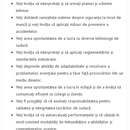
Veți învăța să interpretați și să urmați planuri și scheme
tehnice.
Veți dobândi cunoștințe extinse despre siguranța la locul de
muncă și veți învăța să aplicați măsuri de prevenire a
accidentelor.
Veți avea oportunitatea de a lucra cu diverse tehnologii de
sudură.
Veți învăța să interpretați și să aplicați reglementările și
standardele industriale.
Veți deprinde abilități de adaptabilitate și rezolvare a
problemelor, esențiale pentru a face față provocărilor într-un
mediu dinamic.
Veți avea oportunitatea de a lucra în echipă și de a învăța să
comunicați eficient cu colegii și clienții.
Veți fi pregătiți să vă asumați responsabilitatea pentru
calitatea și integritatea lucrărilor de sudură.
Veți învăța să vă autoevaluați performanțele și să căutați în
mod constant modalități de îmbunătățire a abilităților și
competențelor voastre.