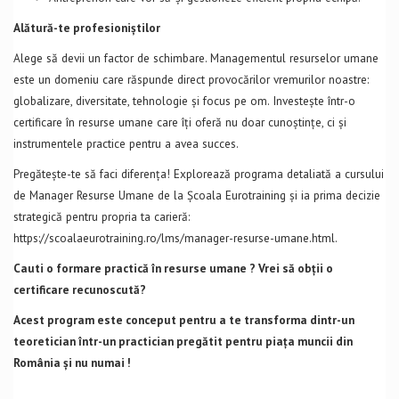
Alătură-te profesioniștilor
Alege să devii un factor de schimbare. Managementul resurselor umane
este un domeniu care răspunde direct provocărilor vremurilor noastre:
globalizare, diversitate, tehnologie și focus pe om. Investește într-o
certificare în resurse umane care îți oferă nu doar cunoștințe, ci și
instrumentele practice pentru a avea succes.
Pregătește-te să faci diferența! Explorează programa detaliată a cursului
de Manager Resurse Umane de la Școala Eurotraining și ia prima decizie
strategică pentru propria ta carieră:
https://scoalaeurotraining.ro/lms/manager-resurse-umane.html.
Cauti o formare practică în resurse umane ? Vrei să obții o
certificare recunoscută?
Acest program este conceput pentru a te transforma dintr-un
teoretician într-un practician pregătit pentru piața muncii din
România și nu numai !