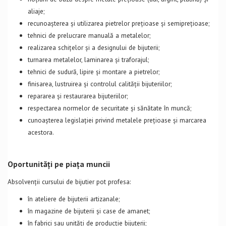
aliaje;
recunoașterea și utilizarea pietrelor prețioase și semiprețioase;
tehnici de prelucrare manuală a metalelor;
realizarea schițelor și a designului de bijuterii;
turnarea metalelor, laminarea și traforajul;
tehnici de sudură, lipire și montare a pietrelor;
finisarea, lustruirea și controlul calității bijuteriilor;
repararea și restaurarea bijuteriilor;
respectarea normelor de securitate și sănătate în muncă;
cunoașterea legislației privind metalele prețioase și marcarea
acestora.
Oportunități pe piața muncii
Absolvenții cursului de bijutier pot profesa:
în ateliere de bijuterii artizanale;
în magazine de bijuterii și case de amanet;
în fabrici sau unități de producție bijuterii;