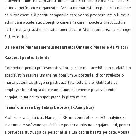
a devenit arhitectul capitalului uman, rolul său fiind pivotul succesului și
al inovației în orice organizație. Acesta nu mai este un post, ci o meserie
de viitor, esențială pentru companiile care vor să prospere într-o lume a
schimbării accelerate. Dorești o carieră în care impactezi direct cultura,
performanța și sustenabilitatea unei afaceri? Atunci formarea ca Manager
R.U. este cheia.
De ce este Managementul Resurselor Umane o Meserie de Viitor?
Războiul pentru talente
Competiția pentru profesioniști valoroși este mai acerbă ca niciodată. Un
specialist în resurse umane nu doar umile posturile, ci construiește o
marcă puternică, atrage și păstrează talentele cheie. Abilitățile de
employer branding și de creare a unei experiențe pozitive pentru
angajați sunt acum super-puteri în piața muncii.
Transformarea Digitală și Datele (HR Analytics)
Profesia s-a digitalizat. Managerii RH moderni folosesc HR analytics și
instrumente software specializate pentru a măsura angajamentul, pentru
a prevedea fluctuația de personal și a lua decizii bazate pe date. Acesta