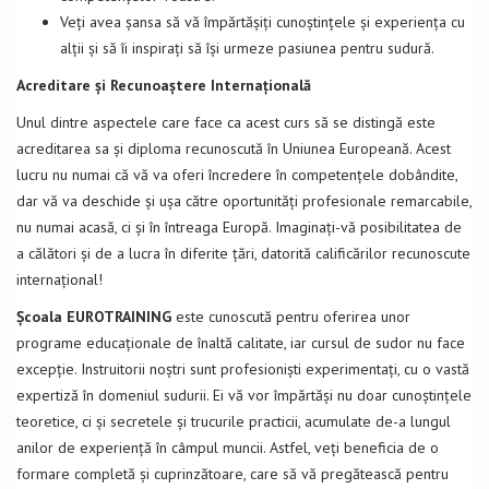
Veți avea șansa să vă împărtășiți cunoștințele și experiența cu
alții și să îi inspirați să își urmeze pasiunea pentru sudură.
Acreditare și Recunoaștere Internațională
Unul dintre aspectele care face ca acest curs să se distingă este
acreditarea sa și diploma recunoscută în Uniunea Europeană. Acest
lucru nu numai că vă va oferi încredere în competențele dobândite,
dar vă va deschide și ușa către oportunități profesionale remarcabile,
nu numai acasă, ci și în întreaga Europă. Imaginați-vă posibilitatea de
a călători și de a lucra în diferite țări, datorită calificărilor recunoscute
internațional!
Școala EUROTRAINING
este cunoscută pentru oferirea unor
programe educaționale de înaltă calitate, iar cursul de sudor nu face
excepție. Instruitorii noștri sunt profesioniști experimentați, cu o vastă
expertiză în domeniul sudurii. Ei vă vor împărtăși nu doar cunoștințele
teoretice, ci și secretele și trucurile practicii, acumulate de-a lungul
anilor de experiență în câmpul muncii. Astfel, veți beneficia de o
formare completă și cuprinzătoare, care să vă pregătească pentru