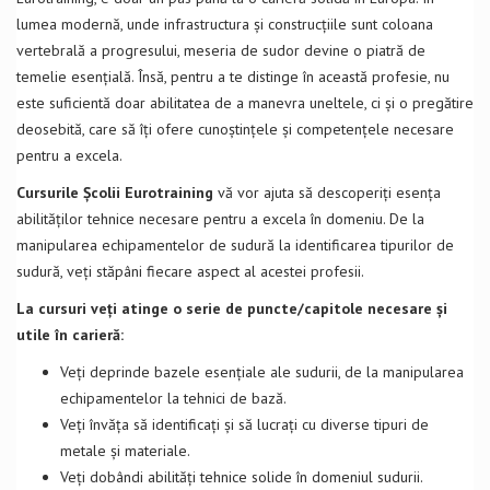
lumea modernă, unde infrastructura și construcțiile sunt coloana
vertebrală a progresului, meseria de sudor devine o piatră de
temelie esențială. Însă, pentru a te distinge în această profesie, nu
este suficientă doar abilitatea de a manevra uneltele, ci și o pregătire
deosebită, care să îți ofere cunoștințele și competențele necesare
pentru a excela.
Cursurile Școlii Eurotraining
vă vor ajuta să descoperiți esența
abilităților tehnice necesare pentru a excela în domeniu. De la
manipularea echipamentelor de sudură la identificarea tipurilor de
sudură, veți stăpâni fiecare aspect al acestei profesii.
La cursuri veți atinge o serie de puncte/capitole necesare și
utile în carieră:
Veți deprinde bazele esențiale ale sudurii, de la manipularea
echipamentelor la tehnici de bază.
Veți învăța să identificați și să lucrați cu diverse tipuri de
metale și materiale.
Veți dobândi abilități tehnice solide în domeniul sudurii.