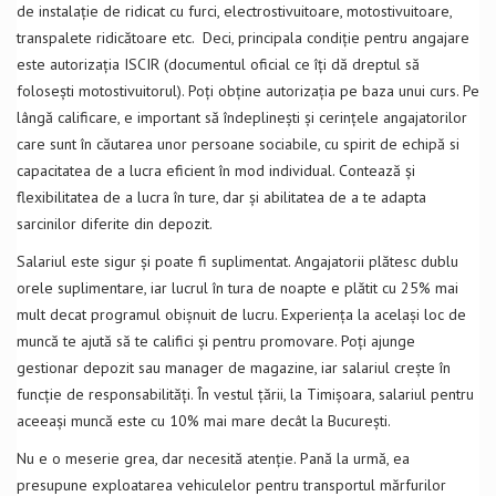
de instalație de ridicat cu furci, electrostivuitoare, motostivuitoare,
transpalete ridicătoare etc. Deci, principala condiție pentru angajare
este autorizația ISCIR (documentul oficial ce îți dă dreptul să
folosești motostivuitorul). Poți obține autorizația pe baza unui curs. Pe
lângă calificare, e important să îndeplinești și cerințele angajatorilor
care sunt în căutarea unor persoane sociabile, cu spirit de echipă si
capacitatea de a lucra eficient în mod individual. Contează și
flexibilitatea de a lucra în ture, dar și abilitatea de a te adapta
sarcinilor diferite din depozit.
Salariul este sigur și poate fi suplimentat. Angajatorii plătesc dublu
orele suplimentare, iar lucrul în tura de noapte e plătit cu 25% mai
mult decat programul obișnuit de lucru. Experiența la același loc de
muncă te ajută să te califici și pentru promovare. Poți ajunge
gestionar depozit sau manager de magazine, iar salariul crește în
funcție de responsabilități. În vestul țării, la Timișoara, salariul pentru
aceeași muncă este cu 10% mai mare decât la București.
Nu e o meserie grea, dar necesită atenție. Pană la urmă, ea
presupune exploatarea vehiculelor pentru transportul mărfurilor