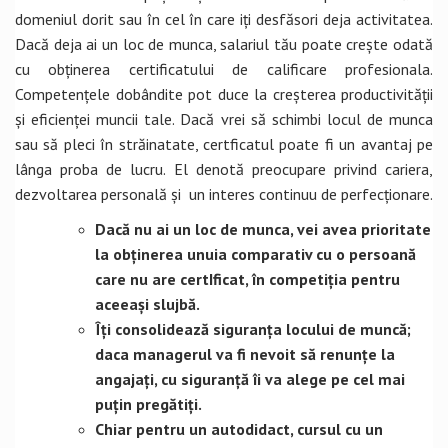
domeniul dorit sau în cel în care iți desfăsori deja activitatea.
Dacă deja ai un loc de munca, salariul tău poate crește odată
cu obținerea certificatului de calificare profesionala.
Competențele dobândite pot duce la creșterea productivității
și eficienței muncii tale. Dacă vrei să schimbi locul de munca
sau să pleci în străinatate, certficatul poate fi un avantaj pe
lânga proba de lucru. El denotă preocupare privind cariera,
dezvoltarea personală și un interes continuu de perfecționare.
Dacă nu ai un loc de munca, vei avea prioritate
la obținerea unuia comparativ cu o persoană
care nu are certIficat, în competiția pentru
aceeași slujbă.
Îți consolidează siguranța locului de muncă;
daca managerul va fi nevoit să renunțe la
angajați, cu siguranță îi va alege pe cel mai
puțin pregătiți.
Chiar pentru un autodidact, cursul cu un