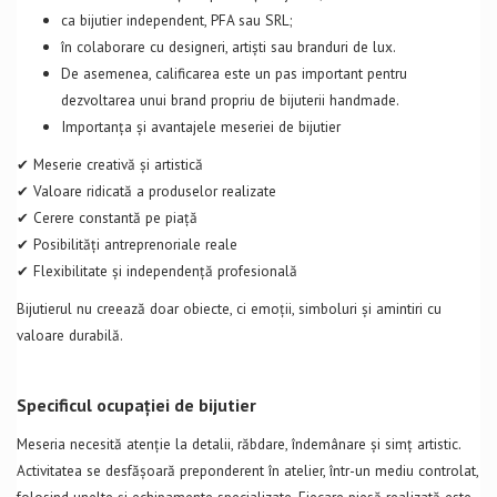
ca bijutier independent, PFA sau SRL;
în colaborare cu designeri, artiști sau branduri de lux.
De asemenea, calificarea este un pas important pentru
dezvoltarea unui brand propriu de bijuterii handmade.
Importanța și avantajele meseriei de bijutier
✔ Meserie creativă și artistică
✔ Valoare ridicată a produselor realizate
✔ Cerere constantă pe piață
✔ Posibilități antreprenoriale reale
✔ Flexibilitate și independență profesională
Bijutierul nu creează doar obiecte, ci emoții, simboluri și amintiri cu
valoare durabilă.
Specificul ocupației de bijutier
Meseria necesită atenție la detalii, răbdare, îndemânare și simț artistic.
Activitatea se desfășoară preponderent în atelier, într-un mediu controlat,
folosind unelte și echipamente specializate. Fiecare piesă realizată este