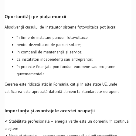
Oportunități pe piața muncii
Absolvenții cursului de Instalator sisteme fotovoltaice pot lucra:
în firme de instalare panouri fotovoltaice;
pentru dezvoltatori de parcuri solare;
în companii de mentenanță și service;
ca instalatori independenți sau antreprenori;
în proiecte finanțate prin fonduri europene sau programe
guvernamentale.
Cererea este ridicată atât în România, cât și în alte state UE, unde
calificarea este apreciată datorită alinierii la standardele europene.
Importanța și avantajele acestei ocupații
✔ Stabilitate profesională – energia verde este un domeniu în continuă
creștere
✔ Venituri atractive – cererea mare generează salarii competitive