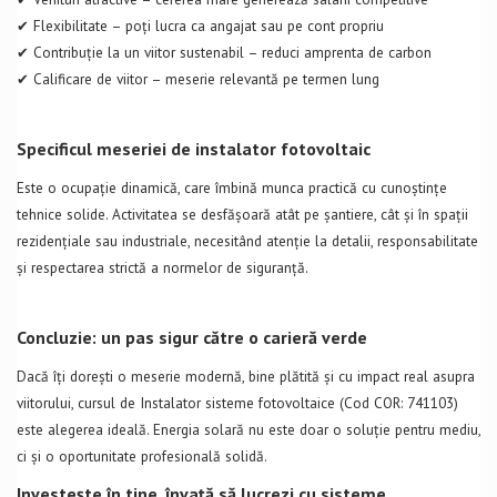
✔ Flexibilitate – poți lucra ca angajat sau pe cont propriu
✔ Contribuție la un viitor sustenabil – reduci amprenta de carbon
✔ Calificare de viitor – meserie relevantă pe termen lung
Specificul meseriei de instalator fotovoltaic
Este o ocupație dinamică, care îmbină munca practică cu cunoștințe
tehnice solide. Activitatea se desfășoară atât pe șantiere, cât și în spații
rezidențiale sau industriale, necesitând atenție la detalii, responsabilitate
și respectarea strictă a normelor de siguranță.
Concluzie: un pas sigur către o carieră verde
Dacă îți dorești o meserie modernă, bine plătită și cu impact real asupra
viitorului, cursul de Instalator sisteme fotovoltaice (Cod COR: 741103)
este alegerea ideală. Energia solară nu este doar o soluție pentru mediu,
ci și o oportunitate profesională solidă.
Investește în tine, învață să lucrezi cu sisteme