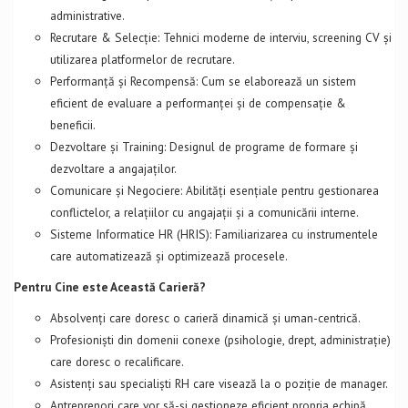
administrative.
Recrutare & Selecție: Tehnici moderne de interviu, screening CV și
utilizarea platformelor de recrutare.
Performanță și Recompensă: Cum se elaborează un sistem
eficient de evaluare a performanței și de compensație &
beneficii.
Dezvoltare și Training: Designul de programe de formare și
dezvoltare a angajaților.
Comunicare și Negociere: Abilități esențiale pentru gestionarea
conflictelor, a relațiilor cu angajații și a comunicării interne.
Sisteme Informatice HR (HRIS): Familiarizarea cu instrumentele
care automatizează și optimizează procesele.
Pentru Cine este Această Carieră?
Absolvenți care doresc o carieră dinamică și uman-centrică.
Profesioniști din domenii conexe (psihologie, drept, administrație)
care doresc o recalificare.
Asistenți sau specialiști RH care visează la o poziție de manager.
Antreprenori care vor să-și gestioneze eficient propria echipă.