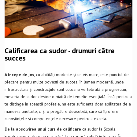
Calificarea ca sudor - drumuri către
succes
A începe de jos
, cu abilități modeste și un vis mare, este punctul de
plecare pentru multe povești de succes. În lumea modernă, unde
infrastructura și construcțiile sunt coloana vertebrală a progresului,
meseria de sudor devine o piatră de temelie esențială. Însă, pentru a
te distinge în această profesie, nu este suficientă doar abilitatea de a
manevra uneltele, ci și o pregătire deosebită, care să îți ofere
cunoștințele și competențele necesare pentru a excela.
De la absolvirea unui curs de calificare
ca sudor la Școala
Eurotraining, e doar un pas până la o carieră solidă în Europa. În