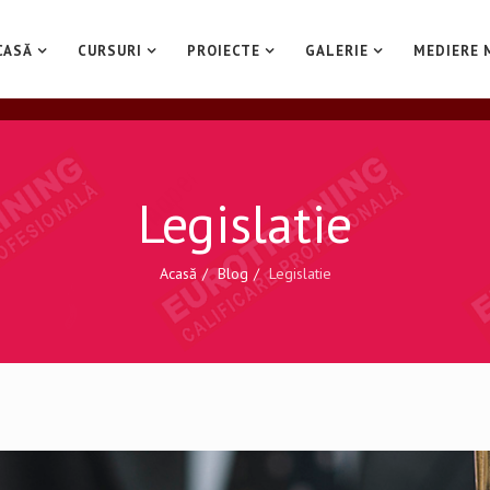
CASĂ
CURSURI
PROIECTE
GALERIE
MEDIERE 
Legislatie
Acasă
Blog
Legislatie