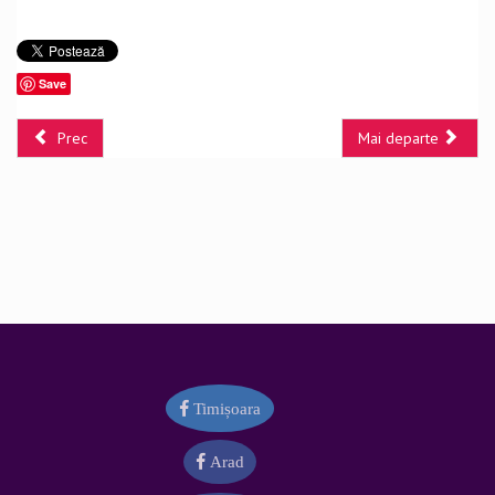
Save
Prec
Mai departe
Timișoara
Arad