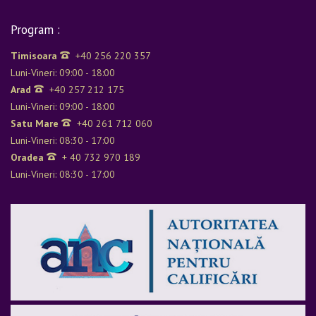
Program :
Timisoara
+40 256 220 357
Luni-Vineri: 09:00 - 18:00
Arad
+40 257 212 175
Luni-Vineri: 09:00 - 18:00
Satu Mare
+40 261 712 060
Luni-Vineri: 08:30 - 17:00
Oradea
+ 40 732 970 189
Luni-Vineri: 08:30 - 17:00