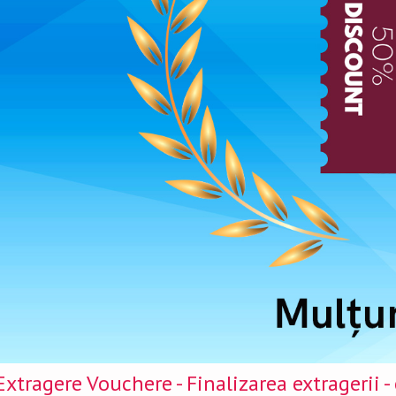
0
Ani de experiență
Extragere Vouchere - Finalizarea extragerii -