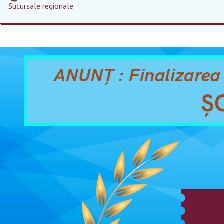
Sucursale regionale
0
Programe autorizate
0
Absolvenți cursuri