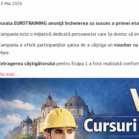
15 Mai 2026
Școala EUROTRAINING
anunță încheierea cu succes a primei et
Campania este o inițiativă dedicată persoanelor care își doresc să in
Campania a oferit participanților șansa de a câștiga un
voucher cu
Mare.
Extragerea câștigătorului
pentru Etapa 1 a fost realizată conform
ai mult ...