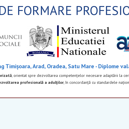
 DE FORMARE PROFESI
ing Timișoara, Arad, Oradea, Satu Mare - Diplome va
orizată
, orientat spre dezvoltarea competențelor necesare adaptării la cerin
ezvoltarea profesională a adulților
, în concordanță cu standardele națion