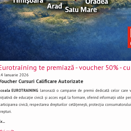
Eurotraining te premiază - voucher 50% - cur
14 Ianuarie 2026
Voucher Cursuri Calificare Autorizate
Școala EUROTRAINING
lansează o campanie de premii dedicată celor care vo
nițiativă de educație civică și acces egal la formare, oferind informații utile p
articiparea civică, respectarea drepturilor cetățenești, protecția consumatorului ș
repturi.
x...