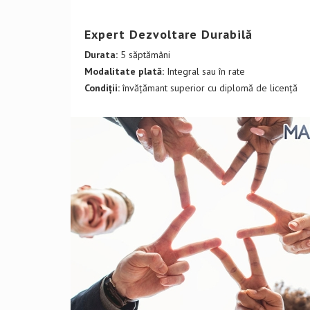
DETALII CURS
Expert Dezvoltare Durabilă
Durata:
5 săptămâni
Modalitate plată:
Integral sau în rate
Condiții:
învățămant superior cu diplomă de licență