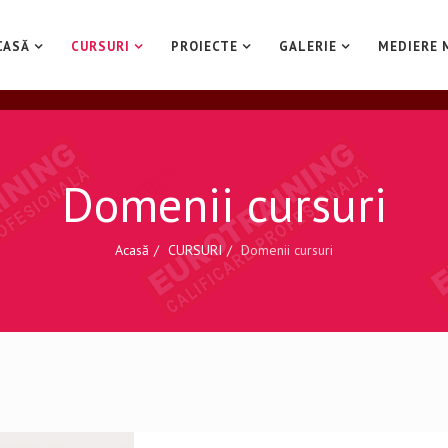
CASĂ
CURSURI
PROIECTE
GALERIE
MEDIERE 
Domenii cursuri
Acasă
CURSURI
Domenii cursuri