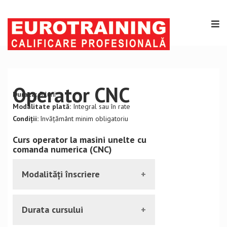
Operator CNC
Durata:
5 luni
Modalitate plată:
Integral sau în rate
Condiții:
învățământ minim obligatoriu
Curs operator la masini unelte cu
comanda numerica (CNC)
Modalități înscriere
Vă puteți inscrie la curs prezentându-vă
Durata cursului
la sediul nostru, sau accesând pagina de
înscriere/contact. În cazul in care alegeți