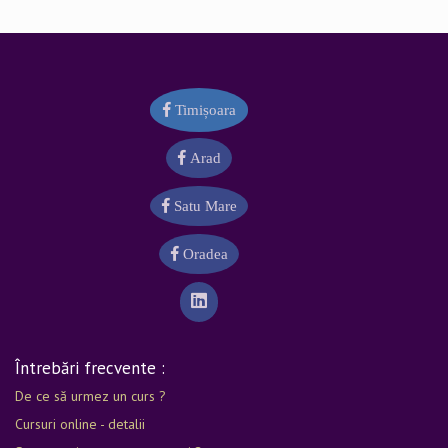
Copie de pe ultimul act de
recunoscute național și la
studiu/foaia matricolă/adeverința
nivelul Uniunii Europene.
de absolvire
Supliment descriptiv al
Adeverinţă medicală în original
certificatului
- reprezintă
Timișoara
(apt pentru curs).
documentul în care sunt
menționate competențele
Arad
profesionale standardizate
dobândite în urma absolvirii
Satu Mare
cursului.
Oradea
Certificatul și suplimentul
descriptiv
sunt ridicate de
către participant de la sediul
Școlii EUROTRAINING, în
termenul comunicat de către
Întrebări frecvente :
organizatorul cursului.
De ce să urmez un curs ?
Cursuri online - detalii